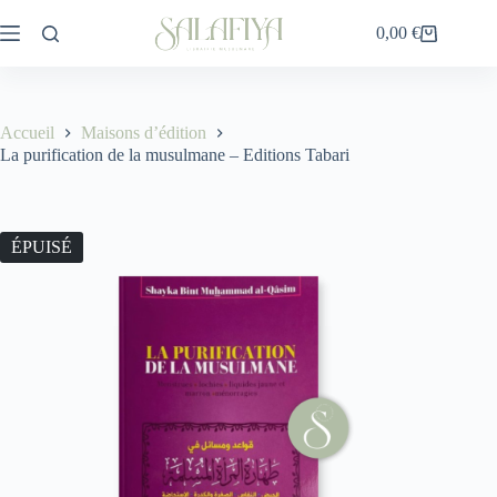
Passer
au
0,00
€
Panier
contenu
d’achat
Accueil
Maisons d’édition
La purification de la musulmane – Editions Tabari
ÉPUISÉ