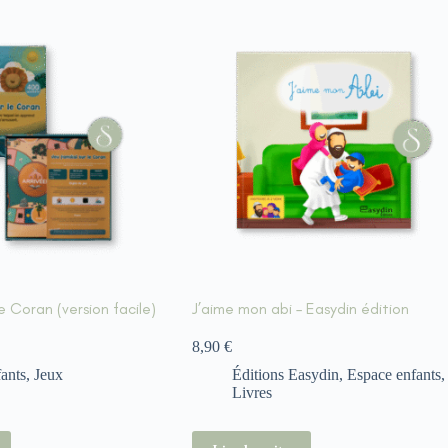
le Coran (version facile)
J’aime mon abi – Easydin édition
8,90
€
ants
,
Jeux
Éditions Easydin
,
Espace enfants
,
Livres