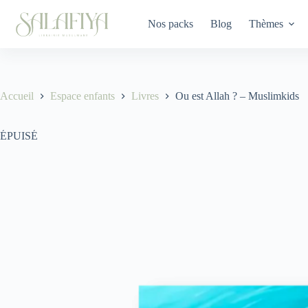
Passer
au
Nos packs
Blog
Thèmes
contenu
Accueil
Espace enfants
Livres
Ou est Allah ? – Muslimkids
ÉPUISÉ