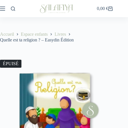
Passer
au
0,00
€
Panier
contenu
d’achat
Accueil
Espace enfants
Livres
Quelle est ta religion ? – Easydin Édition
ÉPUISÉ