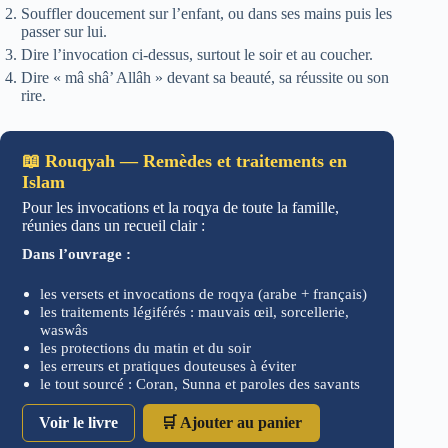
Souffler doucement sur l’enfant, ou dans ses mains puis les
passer sur lui.
Dire l’invocation ci-dessus, surtout le soir et au coucher.
Dire « mâ shâ’ Allâh » devant sa beauté, sa réussite ou son
rire.
📖 Rouqyah — Remèdes et traitements en
Islam
Pour les invocations et la roqya de toute la famille,
réunies dans un recueil clair :
Dans l’ouvrage :
les versets et invocations de roqya (arabe + français)
les traitements légiférés : mauvais œil, sorcellerie,
waswâs
les protections du matin et du soir
les erreurs et pratiques douteuses à éviter
le tout sourcé : Coran, Sunna et paroles des savants
Voir le livre
🛒 Ajouter au panier