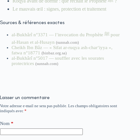
Roqya avant de dormir : que récitait le Prophète ﷺ ?
Le mauvais œil : signes, protection et traitement
Sources & références exactes
al-Bukhârî n°3371 — l’invocation du Prophète ﷺ pour
al-Hasan et al-Husayn
(sunnah.com)
Cheikh Ibn Bâz — « Sifat ar-ruqya ash-char‘iyya »,
fatwa n°18771
(binbaz.org.sa)
al-Bukhârî n°5017 — souffler avec les sourates
protectrices
(sunnah.com)
Laisser un commentaire
Votre adresse e-mail ne sera pas publiée.
Les champs obligatoires sont
indiqués avec
*
Nom
*